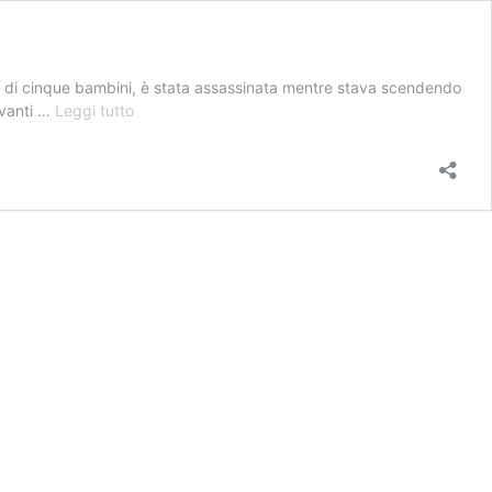
re di cinque bambini, è stata assassinata mentre stava scendendo
Fischi
avanti …
Leggi tutto
allo
stadio
e
repressione
dei
civili
curdi