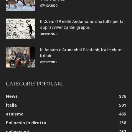
07/12/2020
Il Covid-19 nelle Andamane: una lotta per la
sopravvivenza dei gruppi...
30/09/2020
In Assam e Arunachal Pradesh, tra le etnie
tribali
02/12/2015
CATEGORIE POPOLARI
News
876
italia
501
etnismo
465
Polinesia in diretta
258
polinesiani
257