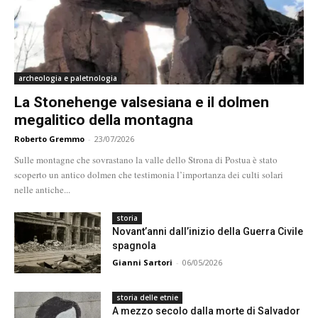
archeologia e paletnologia
La Stonehenge valsesiana e il dolmen
megalitico della montagna
Roberto Gremmo
-
23/07/2026
Sulle montagne che sovrastano la valle dello Strona di Postua è stato
scoperto un antico dolmen che testimonia l’importanza dei culti solari
nelle antiche...
storia
Novant’anni dall’inizio della Guerra Civile
spagnola
Gianni Sartori
-
06/05/2026
storia delle etnie
A mezzo secolo dalla morte di Salvador