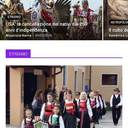
ETNISMO
ANTROPOLO
USA: la cancellazione dei nativi dai 250
anni d’indipendenza
Il culto 
Maurizio Karra
-
09/07/2026
Sandrino L
ETNISMO