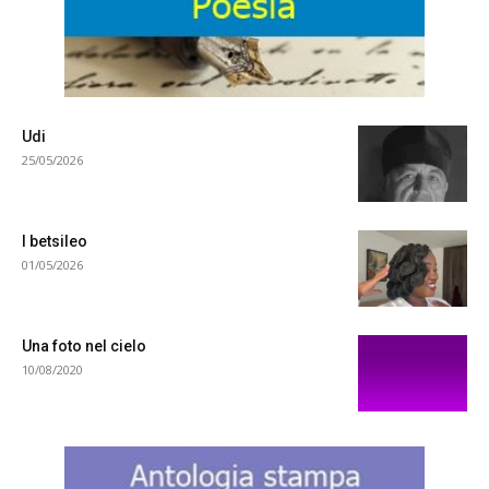
.
Udi
25/05/2026
I betsileo
01/05/2026
Una foto nel cielo
10/08/2020