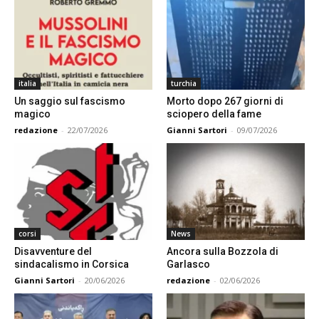
italia
turchia
Un saggio sul fascismo
Morto dopo 267 giorni di
magico
sciopero della fame
redazione
-
22/07/2026
Gianni Sartori
-
09/07/2026
corsi
News
Disavventure del
Ancora sulla Bozzola di
sindacalismo in Corsica
Garlasco
Gianni Sartori
-
20/06/2026
redazione
-
02/06/2026