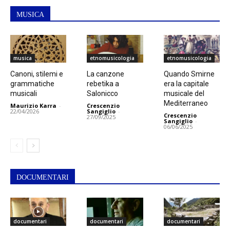
MUSICA
musica
etnomusicologia
etnomusicologia
Canoni, stilemi e
La canzone
Quando Smirne
grammatiche
rebetika a
era la capitale
musicali
Salonicco
musicale del
Mediterraneo
Maurizio Karra
-
Crescenzio
22/04/2026
Sangiglio
-
Crescenzio
27/09/2025
Sangiglio
-
06/06/2025
DOCUMENTARI
documentari
documentari
documentari