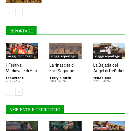
REPORTAGE
viaggi reportage
viaggi reportage
viaggi reportage
Il Festival
La rinascita di
La Bajada del
Medievale di Hita
Fort Saganne
Ángel di Peñafiel
redazione
-
Terry Bianchi
-
redazione
-
28/06/2026
28/03/2026
20/03/2026
AMBIENTE E TERRITORIO