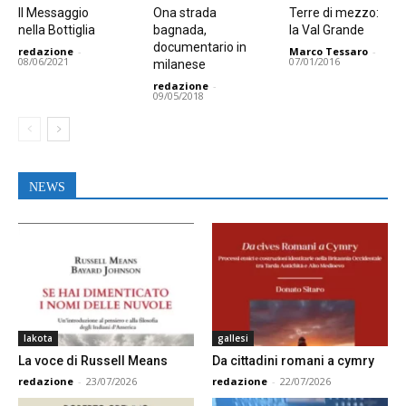
Il Messaggio
Ona strada
Terre di mezzo:
nella Bottiglia
bagnada,
la Val Grande
documentario in
redazione
-
Marco Tessaro
-
08/06/2021
07/01/2016
milanese
redazione
-
09/05/2018
NEWS
lakota
gallesi
La voce di Russell Means
Da cittadini romani a cymry
redazione
-
23/07/2026
redazione
-
22/07/2026