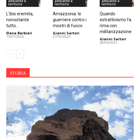
ambiente e
ambiente e
ambiente e
territorio
territorio
territorio
L’ibis eremita,
Amazzonia: le
Quando
nonostante
guerriere contro i
estrattivismo fa
tutto…
mostri di fuoco
rima con
militarizzazione
Elena Barbieri
-
Gianni Sartori
-
13/01/2026
27/10/2025
Gianni Sartori
-
28/04/2025
STORIA