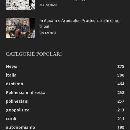
30/09/2020
In Assam e Arunachal Pradesh, tra le etnie
tribali
02/12/2015
CATEGORIE POPOLARI
News
875
italia
500
etnismo
464
Polinesia in diretta
258
polinesiani
257
geopolitica
213
curdi
211
autonomismo
199