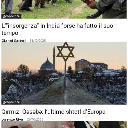
geopolitica
L’“insorgenza” in India forse ha fatto il suo
tempo
Gianni Sartori
-
31/10/2025
geopolitica
Qırmızı Qəsəbə: l’ultimo shtetl d’Europa
Lorenzo Riva
-
26/10/2025