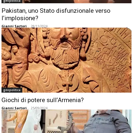
geopolitica
Pakistan, uno Stato disfunzionale verso
l’implosione?
Gianni Sartori
-
28/11/2024
geopolitica
Giochi di potere sull’Armenia?
Gianni Sartori
-
25/09/2024