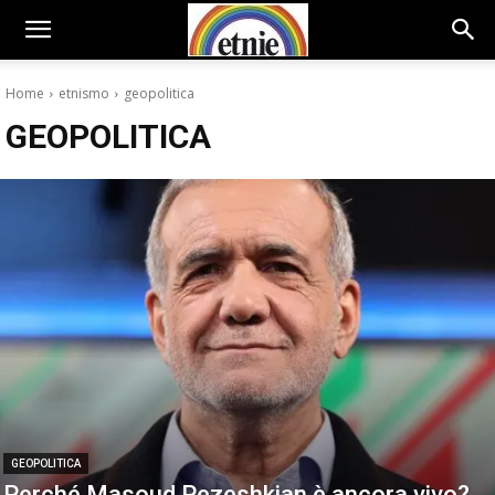
Home
etnismo
geopolitica
GEOPOLITICA
GEOPOLITICA
Perché Masoud Pezeshkian è ancora vivo?