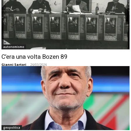
autonomismo
C’era una volta Bozen 89
Gianni Sartori
-
26/03/2026
geopolitica