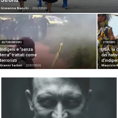
Giovanna Bianchi
-
22/07/2026
AUTONOMISMO
ETNISMO
Indigeni e “senza
USA: la 
terra” trattati come
dei nativ
terroristi
d’indip
Gianni Sartori
-
22/07/2026
Maurizio 