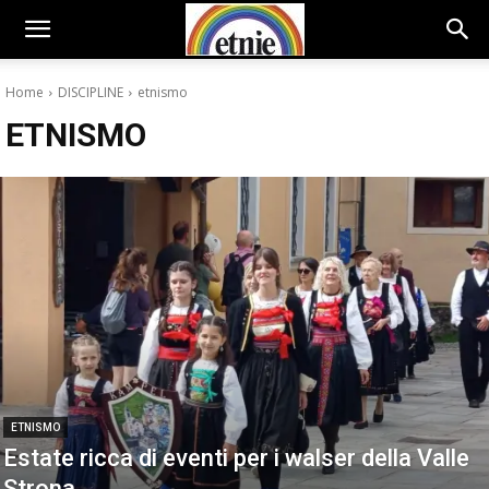
Home
DISCIPLINE
etnismo
ETNISMO
ETNISMO
Estate ricca di eventi per i walser della Valle
Strona