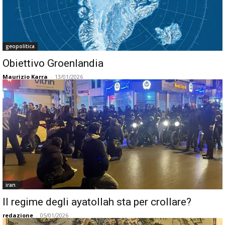
geopolitica
Obiettivo Groenlandia
Maurizio Karra
-
13/01/2026
iran
Il regime degli ayatollah sta per crollare?
redazione
-
05/01/2026