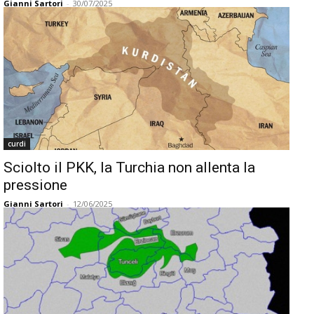
Gianni Sartori
-
30/07/2025
curdi
Sciolto il PKK, la Turchia non allenta la
pressione
Gianni Sartori
-
12/06/2025