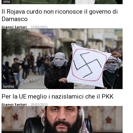
siria
Il Rojava curdo non riconosce il governo di
Damasco
Gianni Sartori
-
31/03/2025
turchia
Per la UE meglio i nazislamici che il PKK
Gianni Sartori
-
20/03/2025