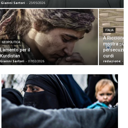
Gianni Sartori
-
23/05/2026
ITALIA
A Riccione 
GEOPOLITICA
mostra sull
Lamento per il
persecuzio
Kurdistan
curdi
Gianni Sartori
-
07/02/2026
redazione
-
22