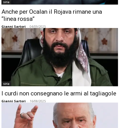
siria
Anche per Ocalan il Rojava rimane una
“linea rossa”
Gianni Sartori
-
04/09/2025
siria
I curdi non consegnano le armi al tagliagole
Gianni Sartori
-
16/08/2025