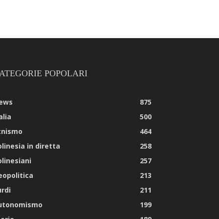
ATEGORIE POPOLARI
ews
875
alia
500
tnismo
464
linesia in diretta
258
olinesiani
257
eopolitica
213
urdi
211
utonomismo
199