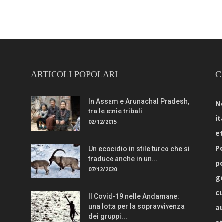
ARTICOLI POPOLARI
C
In Assam e Arunachal Pradesh,
N
tra le etnie tribali
it
02/12/2015
e
Po
Un ecocidio in stile turco che si
traduce anche in un...
p
07/12/2020
g
c
Il Covid-19 nelle Andamane:
una lotta per la sopravvivenza
a
dei gruppi...