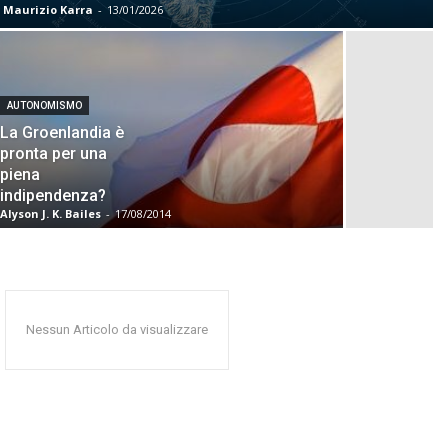
Maurizio Karra
-
13/01/2026
AUTONOMISMO
La Groenlandia è
pronta per una
piena
indipendenza?
Alyson J. K. Bailes
-
17/08/2014
Nessun Articolo da visualizzare