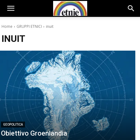
Home
GRUPPI ETNICI
inuit
INUIT
GEOPOLITICA
Obiettivo Groenlandia