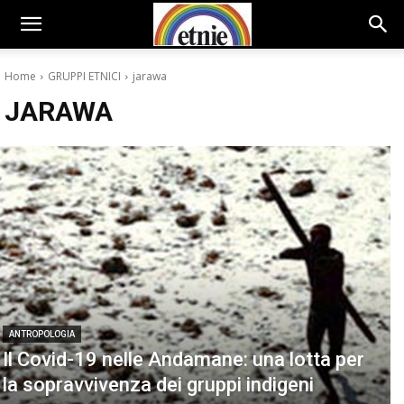
Home
GRUPPI ETNICI
jarawa
JARAWA
ANTROPOLOGIA
Il Covid-19 nelle Andamane: una lotta per
la sopravvivenza dei gruppi indigeni