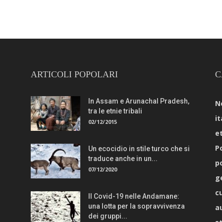
ARTICOLI POPOLARI
C
In Assam e Arunachal Pradesh,
N
tra le etnie tribali
it
02/12/2015
e
Po
Un ecocidio in stile turco che si
traduce anche in un...
p
07/12/2020
g
c
Il Covid-19 nelle Andamane:
una lotta per la sopravvivenza
a
dei gruppi...