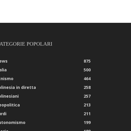
ATEGORIE POPOLARI
ews
875
alia
500
tnismo
464
linesia in diretta
258
olinesiani
257
eopolitica
213
urdi
211
utonomismo
199