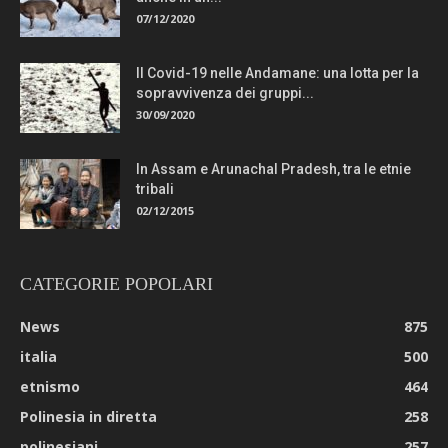
07/12/2020
Il Covid-19 nelle Andamane: una lotta per la
sopravvivenza dei gruppi...
30/09/2020
In Assam e Arunachal Pradesh, tra le etnie
tribali
02/12/2015
CATEGORIE POPOLARI
News
875
italia
500
etnismo
464
Polinesia in diretta
258
polinesiani
257