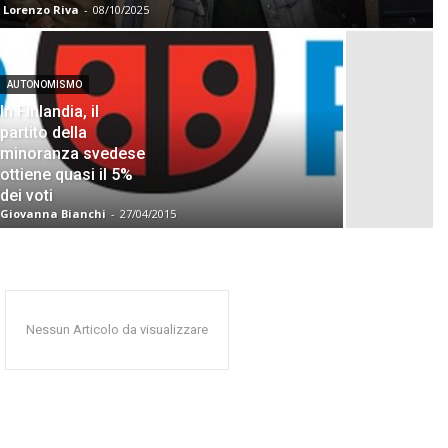
Lorenzo Riva
-
08/10/2025
AUTONOMISMO
In Finlandia, il
partito della
minoranza svedese
ottiene quasi il 5%
dei voti
Giovanna Bianchi
-
27/04/2015
Nessun Articolo da visualizzare