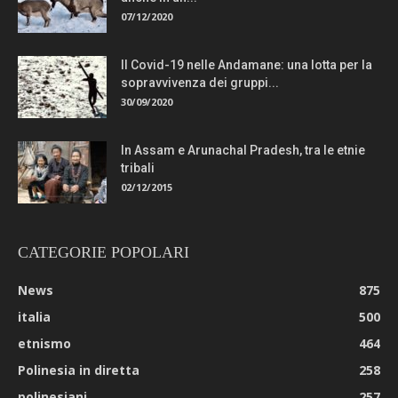
07/12/2020
Il Covid-19 nelle Andamane: una lotta per la
sopravvivenza dei gruppi...
30/09/2020
In Assam e Arunachal Pradesh, tra le etnie
tribali
02/12/2015
CATEGORIE POPOLARI
News
875
italia
500
etnismo
464
Polinesia in diretta
258
polinesiani
257