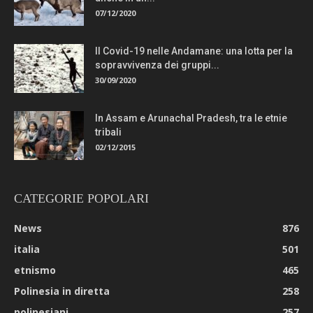
07/12/2020
Il Covid-19 nelle Andamane: una lotta per la
sopravvivenza dei gruppi...
30/09/2020
In Assam e Arunachal Pradesh, tra le etnie
tribali
02/12/2015
CATEGORIE POPOLARI
News
876
italia
501
etnismo
465
Polinesia in diretta
258
polinesiani
257