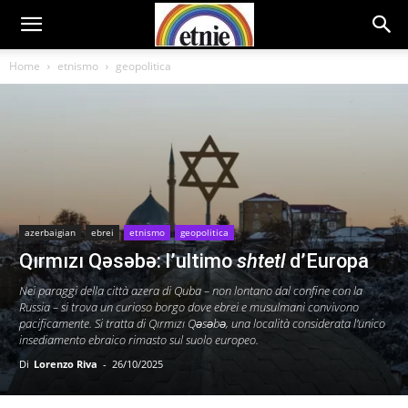
Home
etnismo
geopolitica
azerbaigian
ebrei
etnismo
geopolitica
Qırmızı Qəsəbə: l’ultimo
shtetl
d’Europa
Nei paraggi della città azera di Quba – non lontano dal confine con la
Russia – si trova un curioso borgo dove ebrei e musulmani convivono
pacificamente. Si tratta di Qırmızı Qəsəbə, una località considerata l’unico
insediamento ebraico rimasto sul suolo europeo.
Di
Lorenzo Riva
-
26/10/2025