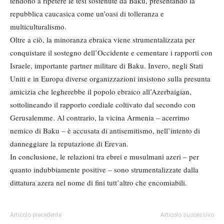
tendono a ripetere le tesi sostenute da Baku, presentando la
repubblica caucasica come un’oasi di tolleranza e
multiculturalismo.
Oltre a ciò, la minoranza ebraica viene strumentalizzata per
conquistare il sostegno dell’Occidente e cementare i rapporti con
Israele, importante partner militare di Baku. Invero, negli Stati
Uniti e in Europa diverse organizzazioni insistono sulla presunta
amicizia che legherebbe il popolo ebraico all’Azerbaigian,
sottolineando il rapporto cordiale coltivato dal secondo con
Gerusalemme. Al contrario, la vicina Armenia – acerrimo
nemico di Baku – è accusata di antisemitismo, nell’intento di
danneggiare la reputazione di Erevan.
In conclusione, le relazioni tra ebrei e musulmani azeri – per
quanto indubbiamente positive – sono strumentalizzate dalla
dittatura azera nel nome di fini tutt’altro che encomiabili.
Articolo precedente
Articolo successivo