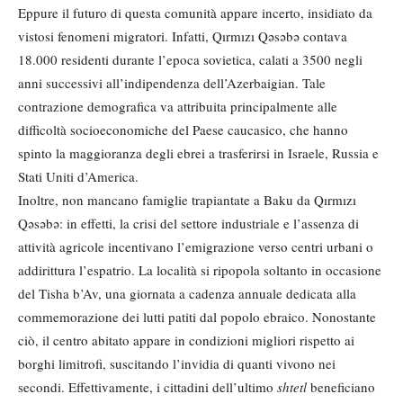
Eppure il futuro di questa comunità appare incerto, insidiato da
vistosi fenomeni migratori. Infatti, Qırmızı Qəsəbə contava
18.000 residenti durante l’epoca sovietica, calati a 3500 negli
anni successivi all’indipendenza dell’Azerbaigian. Tale
contrazione demografica va attribuita principalmente alle
difficoltà socioeconomiche del Paese caucasico, che hanno
spinto la maggioranza degli ebrei a trasferirsi in Israele, Russia e
Stati Uniti d’America.
Inoltre, non mancano famiglie trapiantate a Baku da Qırmızı
Qəsəbə: in effetti, la crisi del settore industriale e l’assenza di
attività agricole incentivano l’emigrazione verso centri urbani o
addirittura l’espatrio. La località si ripopola soltanto in occasione
del Tisha b’Av, una giornata a cadenza annuale dedicata alla
commemorazione dei lutti patiti dal popolo ebraico. Nonostante
ciò, il centro abitato appare in condizioni migliori rispetto ai
borghi limitrofi, suscitando l’invidia di quanti vivono nei
secondi. Effettivamente, i cittadini dell’ultimo
shtetl
beneficiano