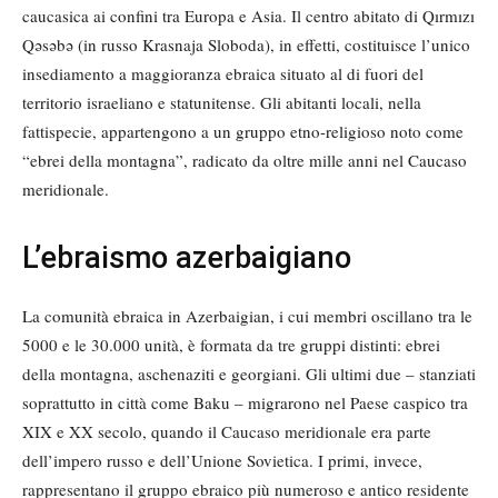
caucasica ai confini tra Europa e Asia. Il centro abitato di Qırmızı
Qəsəbə (in russo Krasnaja Sloboda), in effetti, costituisce l’unico
insediamento a maggioranza ebraica situato al di fuori del
territorio israeliano e statunitense. Gli abitanti locali, nella
fattispecie, appartengono a un gruppo etno-religioso noto come
“ebrei della montagna”, radicato da oltre mille anni nel Caucaso
meridionale.
L’ebraismo azerbaigiano
La comunità ebraica in Azerbaigian, i cui membri oscillano tra le
5000 e le 30.000 unità, è formata da tre gruppi distinti: ebrei
della montagna, aschenaziti e georgiani. Gli ultimi due – stanziati
soprattutto in città come Baku – migrarono nel Paese caspico tra
XIX e XX secolo, quando il Caucaso meridionale era parte
dell’impero russo e dell’Unione Sovietica. I primi, invece,
rappresentano il gruppo ebraico più numeroso e antico residente