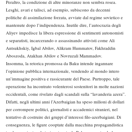
Peraltro, la condizione di altre minoranze non sembra rosea.
Lesghi, avari e talisci, ad esempio, subiscono da decenni
politiche di assimilazione forzata, avviate dal regime sovietico e
mantenute dopo l’indipendenza. Inutile dire, l’autocrazia degli
Aliyev impedisce la libera espressione di sentimenti autonomisti
e separatisti, incarcerando o assassinando attivisti come Ali
Antsukhskiy, Igbal Abilov, Alikram Hummatov, Fakhraddin
Aboszoda, Atakhan Abilov e Novruzali Mammadov.
Insomma, la retorica promossa da Baku intende ingannare
l’opinione pubblica internazionale, vendendo al mondo intero
un’immagine positiva e rassicurante del Paese. Purtroppo, tale
operazione ha incontrato volenterosi sostenitori in molte nazioni
occidentali, come rivelato dagli scandali sulla “lavanderia azera”.
Difatti, negli ultimi anni l’Azerbaigian ha speso milioni di dollari
per corrompere politici, giornalisti e accademici stranieri, nel
tentativo di costruire dei gruppi d’interessi filo-azerbaigiani. Di
conseguenza, le figure cooptate dalla macchina propagandistica