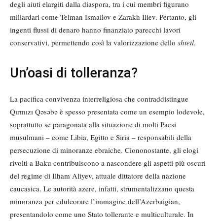
degli aiuti elargiti dalla diaspora, tra i cui membri figurano
miliardari come Telman Ismailov e Zarakh Iliev. Pertanto, gli
ingenti flussi di denaro hanno finanziato parecchi lavori
conservativi, permettendo così la valorizzazione dello
shtetl
.
Un’oasi di tolleranza?
La pacifica convivenza interreligiosa che contraddistingue
Qırmızı Qəsəbə è spesso presentata come un esempio lodevole,
soprattutto se paragonata alla situazione di molti Paesi
musulmani – come Libia, Egitto e Siria – responsabili della
persecuzione di minoranze ebraiche. Ciononostante, gli elogi
rivolti a Baku contribuiscono a nascondere gli aspetti più oscuri
del regime di Ilham Aliyev, attuale dittatore della nazione
caucasica. Le autorità azere, infatti, strumentalizzano questa
minoranza per edulcorare l’immagine dell’Azerbaigian,
presentandolo come uno Stato tollerante e multiculturale. In