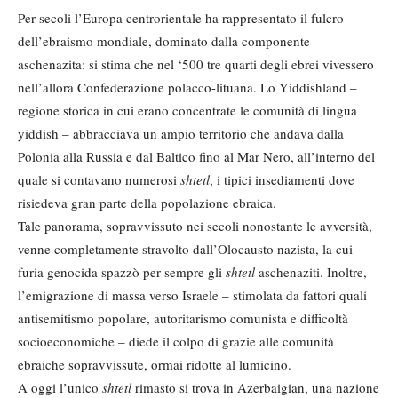
Per secoli l’Europa centrorientale ha rappresentato il fulcro
dell’ebraismo mondiale, dominato dalla componente
aschenazita: si stima che nel ‘500 tre quarti degli ebrei vivessero
nell’allora Confederazione polacco-lituana. Lo Yiddishland –
regione storica in cui erano concentrate le comunità di lingua
yiddish – abbracciava un ampio territorio che andava dalla
Polonia alla Russia e dal Baltico fino al Mar Nero, all’interno del
quale si contavano numerosi
shtetl
, i tipici insediamenti dove
risiedeva gran parte della popolazione ebraica.
Tale panorama, sopravvissuto nei secoli nonostante le avversità,
venne completamente stravolto dall’Olocausto nazista, la cui
furia genocida spazzò per sempre gli
shtetl
aschenaziti. Inoltre,
l’emigrazione di massa verso Israele – stimolata da fattori quali
antisemitismo popolare, autoritarismo comunista e difficoltà
socioeconomiche – diede il colpo di grazie alle comunità
ebraiche sopravvissute, ormai ridotte al lumicino.
A oggi l’unico
shtetl
rimasto si trova in Azerbaigian, una nazione