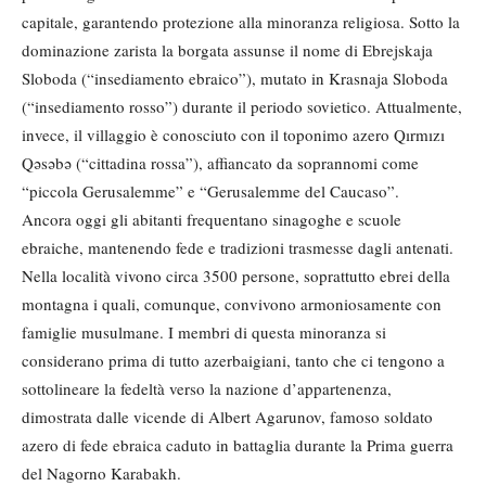
capitale, garantendo protezione alla minoranza religiosa. Sotto la
dominazione zarista la borgata assunse il nome di Ebrejskaja
Sloboda (“insediamento ebraico”), mutato in Krasnaja Sloboda
(“insediamento rosso”) durante il periodo sovietico. Attualmente,
invece, il villaggio è conosciuto con il toponimo azero Qırmızı
Qəsəbə (“cittadina rossa”), affiancato da soprannomi come
“piccola Gerusalemme” e “Gerusalemme del Caucaso”.
Ancora oggi gli abitanti frequentano sinagoghe e scuole
ebraiche, mantenendo fede e tradizioni trasmesse dagli antenati.
Nella località vivono circa 3500 persone, soprattutto ebrei della
montagna i quali, comunque, convivono armoniosamente con
famiglie musulmane. I membri di questa minoranza si
considerano prima di tutto azerbaigiani, tanto che ci tengono a
sottolineare la fedeltà verso la nazione d’appartenenza,
dimostrata dalle vicende di Albert Agarunov, famoso soldato
azero di fede ebraica caduto in battaglia durante la Prima guerra
del Nagorno Karabakh.