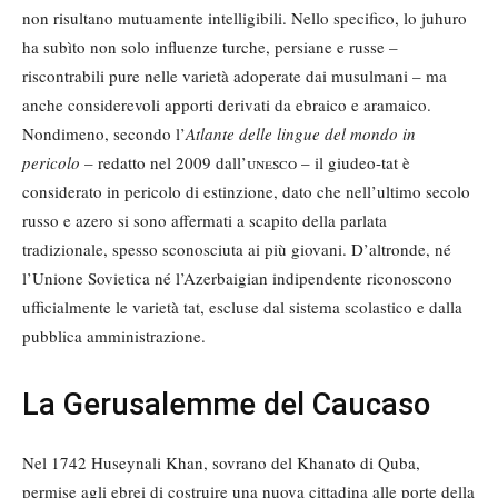
non risultano mutuamente intelligibili. Nello specifico, lo juhuro
ha subìto non solo influenze turche, persiane e russe –
riscontrabili pure nelle varietà adoperate dai musulmani – ma
anche considerevoli apporti derivati da ebraico e aramaico.
Nondimeno, secondo l’
Atlante delle lingue del mondo in
pericolo
– redatto nel 2009 dall’
unesco
– il giudeo-tat è
considerato in pericolo di estinzione, dato che nell’ultimo secolo
russo e azero si sono affermati a scapito della parlata
tradizionale, spesso sconosciuta ai più giovani. D’altronde, né
l’Unione Sovietica né l’Azerbaigian indipendente riconoscono
ufficialmente le varietà tat, escluse dal sistema scolastico e dalla
pubblica amministrazione.
La Gerusalemme del Caucaso
Nel 1742 Huseynali Khan, sovrano del Khanato di Quba,
permise agli ebrei di costruire una nuova cittadina alle porte della