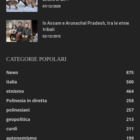
07/12/2020
In Assam e Arunachal Pradesh, tra le etnie
tribali
02/12/2015
CATEGORIE POPOLARI
News
875
italia
500
etnismo
464
Polinesia in diretta
258
polinesiani
257
geopolitica
213
curdi
211
autonomismo
199