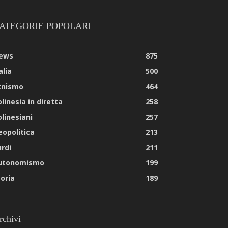
ATEGORIE POPOLARI
ews
875
alia
500
tnismo
464
linesia in diretta
258
olinesiani
257
eopolitica
213
urdi
211
utonomismo
199
toria
189
rchivi