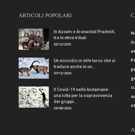
ARTICOLI POPOLARI
C
In Assam e Arunachal Pradesh,
N
tra le etnie tribali
it
02/12/2015
e
Po
Un ecocidio in stile turco che si
traduce anche in un...
p
07/12/2020
g
c
Il Covid-19 nelle Andamane:
una lotta per la sopravvivenza
a
dei gruppi...
s
30/09/2020
A