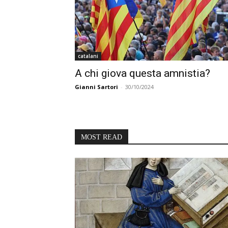
catalani
A chi giova questa amnistia?
Gianni Sartori
-
30/10/2024
MOST READ