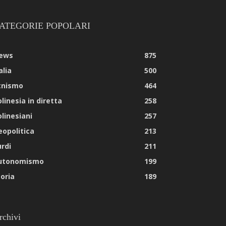
ATEGORIE POPOLARI
ews
875
alia
500
tnismo
464
linesia in diretta
258
olinesiani
257
eopolitica
213
urdi
211
utonomismo
199
toria
189
rchivi