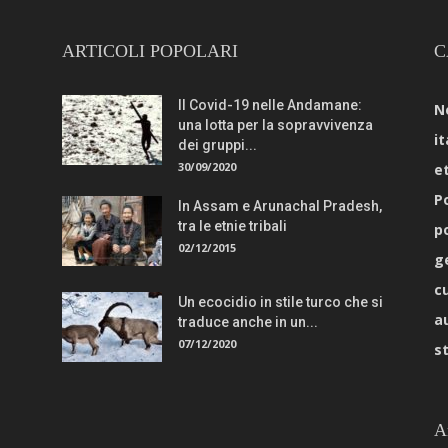
ARTICOLI POPOLARI
C
Il Covid-19 nelle Andamane:
N
una lotta per la sopravvivenza
it
dei gruppi...
30/09/2020
e
Po
In Assam e Arunachal Pradesh,
tra le etnie tribali
p
02/12/2015
g
c
Un ecocidio in stile turco che si
a
traduce anche in un...
07/12/2020
s
A