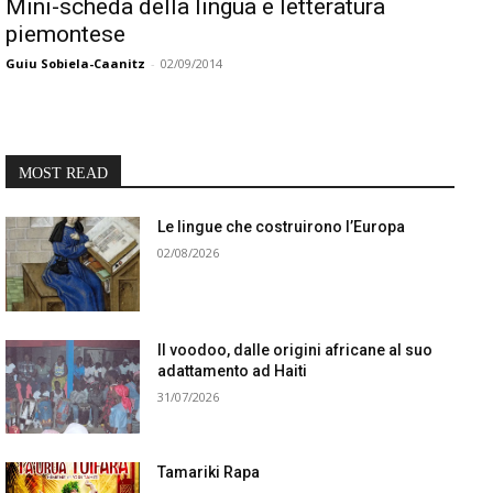
Mini-scheda della lingua e letteratura
piemontese
Guiu Sobiela-Caanitz
-
02/09/2014
MOST READ
Le lingue che costruirono l’Europa
02/08/2026
Il voodoo, dalle origini africane al suo
adattamento ad Haiti
31/07/2026
Tamariki Rapa