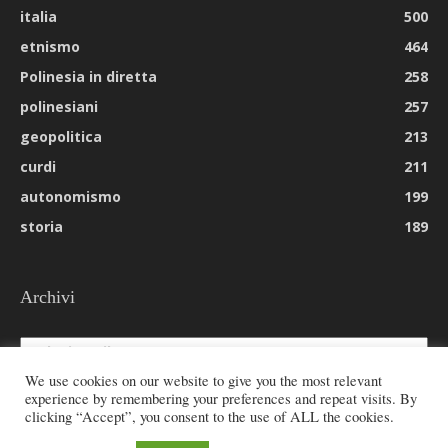
italia
500
etnismo
464
Polinesia in diretta
258
polinesiani
257
geopolitica
213
curdi
211
autonomismo
199
storia
189
Archivi
Archivi
We use cookies on our website to give you the most relevant
experience by remembering your preferences and repeat visits. By
clicking “Accept”, you consent to the use of ALL the cookies.