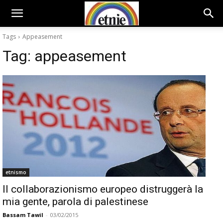
Tags
Appeasement
Tag:
appeasement
etnismo
Il collaborazionismo europeo distruggerà la
mia gente, parola di palestinese
Bassam Tawil
-
03/02/2015