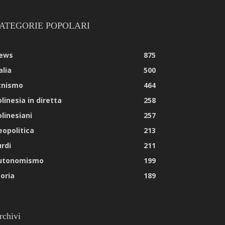
ATEGORIE POPOLARI
ews
875
alia
500
tnismo
464
linesia in diretta
258
olinesiani
257
eopolitica
213
urdi
211
utonomismo
199
toria
189
rchivi