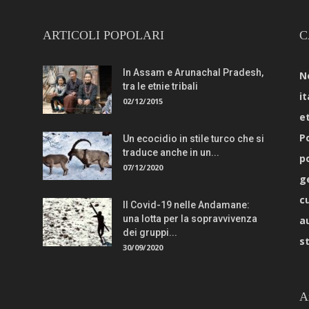
ARTICOLI POPOLARI
C
In Assam e Arunachal Pradesh,
N
tra le etnie tribali
it
02/12/2015
e
Po
Un ecocidio in stile turco che si
traduce anche in un...
p
07/12/2020
g
c
Il Covid-19 nelle Andamane:
una lotta per la sopravvivenza
a
dei gruppi...
s
30/09/2020
A