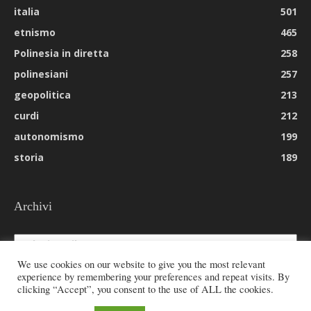
italia
501
etnismo
465
Polinesia in diretta
258
polinesiani
257
geopolitica
213
curdi
212
autonomismo
199
storia
189
Archivi
Archivi
We use cookies on our website to give you the most relevant
experience by remembering your preferences and repeat visits. By
clicking “Accept”, you consent to the use of ALL the cookies.