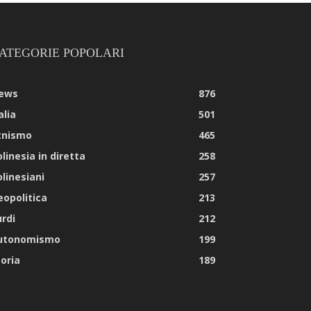
ATEGORIE POPOLARI
ews
876
alia
501
tnismo
465
linesia in diretta
258
olinesiani
257
eopolitica
213
urdi
212
utonomismo
199
toria
189