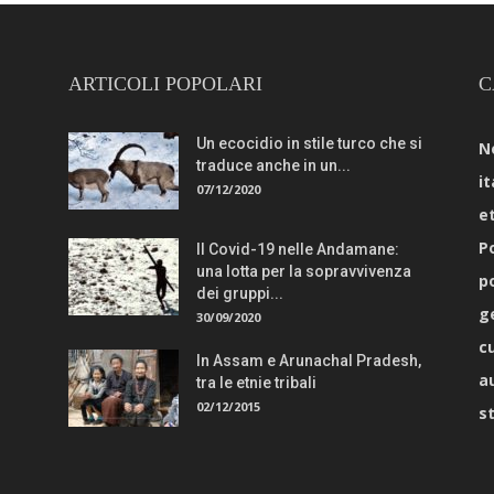
ARTICOLI POPOLARI
C
Un ecocidio in stile turco che si
N
traduce anche in un...
it
07/12/2020
e
Po
Il Covid-19 nelle Andamane:
una lotta per la sopravvivenza
p
dei gruppi...
g
30/09/2020
c
In Assam e Arunachal Pradesh,
a
tra le etnie tribali
02/12/2015
s