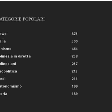
ATEGORIE POPOLARI
ews
875
alia
500
tnismo
464
linesia in diretta
258
olinesiani
257
eopolitica
213
urdi
211
utonomismo
199
toria
189