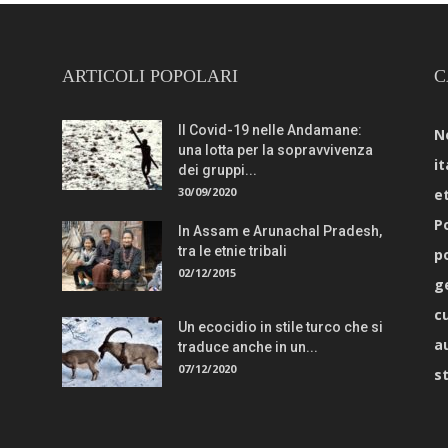
ARTICOLI POPOLARI
C
Il Covid-19 nelle Andamane:
N
una lotta per la sopravvivenza
it
dei gruppi...
30/09/2020
e
Po
In Assam e Arunachal Pradesh,
tra le etnie tribali
p
02/12/2015
g
c
Un ecocidio in stile turco che si
a
traduce anche in un...
07/12/2020
s