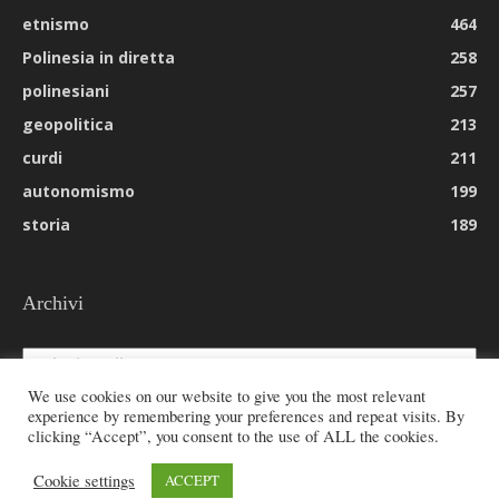
etnismo
464
Polinesia in diretta
258
polinesiani
257
geopolitica
213
curdi
211
autonomismo
199
storia
189
Archivi
Archivi
We use cookies on our website to give you the most relevant
experience by remembering your preferences and repeat visits. By
clicking “Accept”, you consent to the use of ALL the cookies.
© 2026 All rights reserved - Etnie -
Cookie settings
ACCEPT