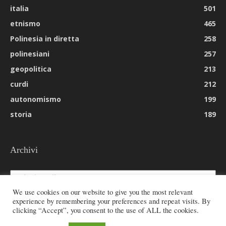
italia
501
etnismo
465
Polinesia in diretta
258
polinesiani
257
geopolitica
213
curdi
212
autonomismo
199
storia
189
Archivi
Archivi
We use cookies on our website to give you the most relevant
experience by remembering your preferences and repeat visits. By
clicking “Accept”, you consent to the use of ALL the cookies.