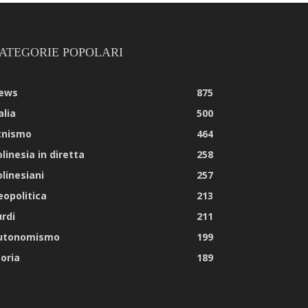
ATEGORIE POPOLARI
ews
875
alia
500
tnismo
464
linesia in diretta
258
olinesiani
257
eopolitica
213
urdi
211
utonomismo
199
toria
189