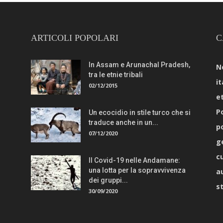
ARTICOLI POPOLARI
C
In Assam e Arunachal Pradesh,
N
tra le etnie tribali
it
02/12/2015
e
Po
Un ecocidio in stile turco che si
traduce anche in un...
p
07/12/2020
g
c
Il Covid-19 nelle Andamane:
una lotta per la sopravvivenza
a
dei gruppi...
s
30/09/2020