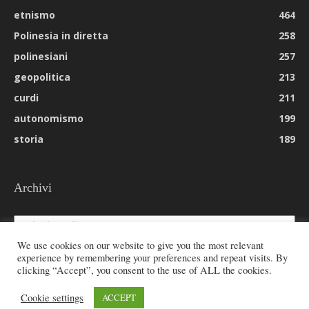
etnismo
464
Polinesia in diretta
258
polinesiani
257
geopolitica
213
curdi
211
autonomismo
199
storia
189
Archivi
Archivi
We use cookies on our website to give you the most relevant
experience by remembering your preferences and repeat visits. By
clicking “Accept”, you consent to the use of ALL the cookies.
© 2026 All rights reserved - Etnie -
Cookie settings
ACCEPT