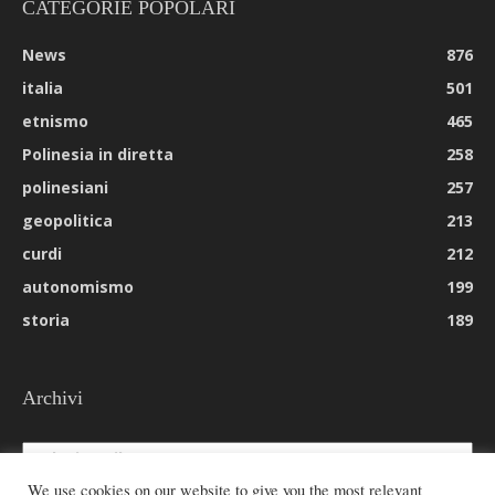
CATEGORIE POPOLARI
News
876
italia
501
etnismo
465
Polinesia in diretta
258
polinesiani
257
geopolitica
213
curdi
212
autonomismo
199
storia
189
Archivi
Archivi
We use cookies on our website to give you the most relevant