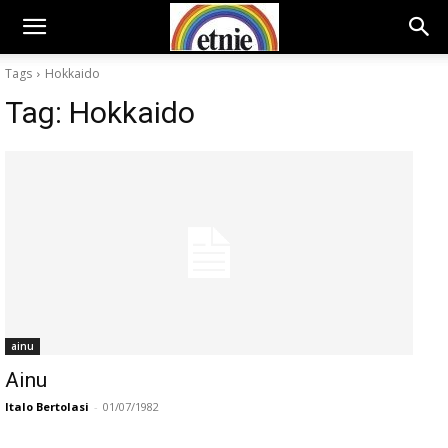
Tags
Hokkaido
Tag:
Hokkaido
ainu
Ainu
Italo Bertolasi
-
01/07/1982