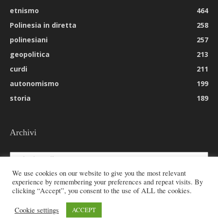
etnismo
464
Polinesia in diretta
258
polinesiani
257
geopolitica
213
curdi
211
autonomismo
199
storia
189
Archivi
Archivi
We use cookies on our website to give you the most relevant
experience by remembering your preferences and repeat visits. By
clicking “Accept”, you consent to the use of ALL the cookies.
© 2026 All rights reserved - Etnie -
Cookie settings
ACCEPT