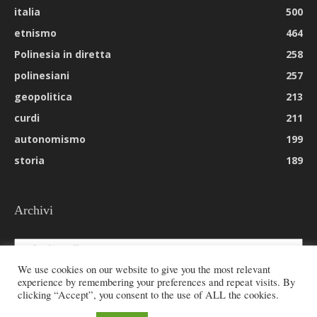
italia
500
etnismo
464
Polinesia in diretta
258
polinesiani
257
geopolitica
213
curdi
211
autonomismo
199
storia
189
Archivi
Archivi
We use cookies on our website to give you the most relevant
experience by remembering your preferences and repeat visits. By
clicking “Accept”, you consent to the use of ALL the cookies.