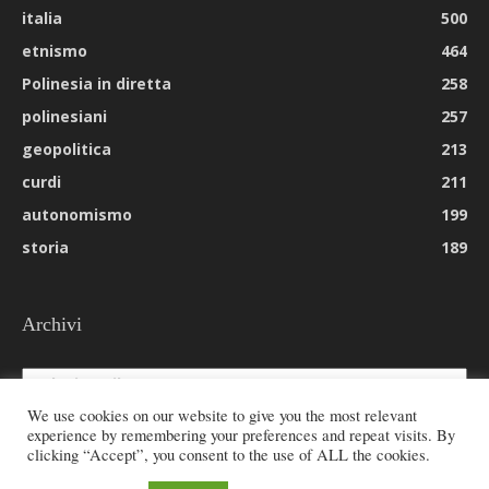
italia
500
etnismo
464
Polinesia in diretta
258
polinesiani
257
geopolitica
213
curdi
211
autonomismo
199
storia
189
Archivi
Archivi
We use cookies on our website to give you the most relevant
experience by remembering your preferences and repeat visits. By
clicking “Accept”, you consent to the use of ALL the cookies.