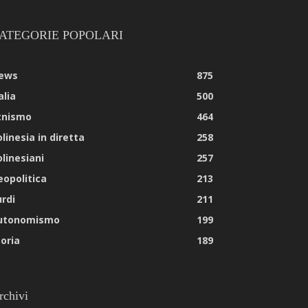
ATEGORIE POPOLARI
ews
875
alia
500
tnismo
464
linesia in diretta
258
olinesiani
257
eopolitica
213
urdi
211
utonomismo
199
toria
189
rchivi