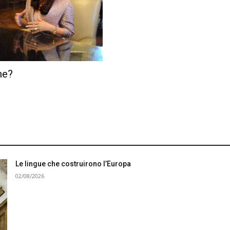
ne?
Le lingue che costruirono l’Europa
02/08/2026