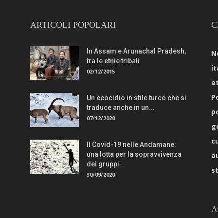
ARTICOLI POPOLARI
C
In Assam e Arunachal Pradesh,
N
tra le etnie tribali
it
02/12/2015
e
Po
Un ecocidio in stile turco che si
traduce anche in un...
p
07/12/2020
g
c
Il Covid-19 nelle Andamane:
una lotta per la sopravvivenza
a
dei gruppi...
s
30/09/2020
A