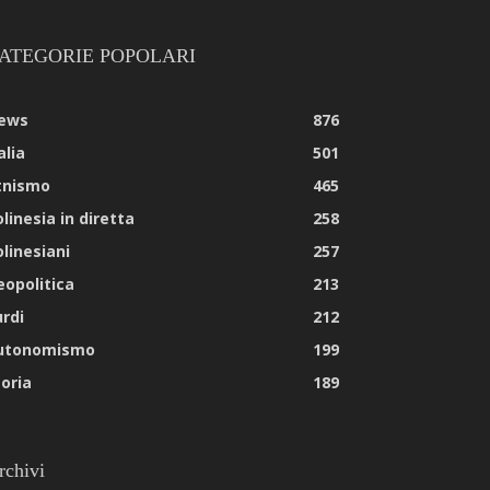
ATEGORIE POPOLARI
ews
876
alia
501
tnismo
465
linesia in diretta
258
olinesiani
257
eopolitica
213
urdi
212
utonomismo
199
toria
189
rchivi