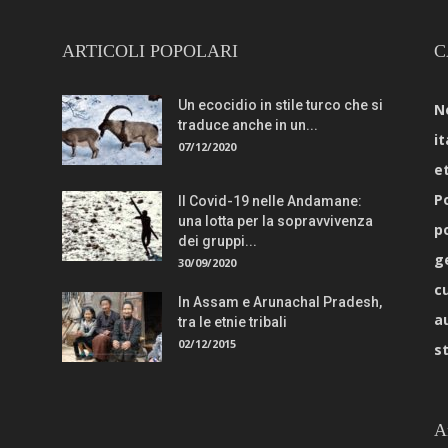
ARTICOLI POPOLARI
C
Un ecocidio in stile turco che si
N
traduce anche in un...
it
07/12/2020
e
Po
Il Covid-19 nelle Andamane:
una lotta per la sopravvivenza
p
dei gruppi...
g
30/09/2020
c
In Assam e Arunachal Pradesh,
a
tra le etnie tribali
02/12/2015
s
A