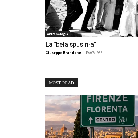
antropologia
La “bela spusin-a”
Giuseppe Brandone
-
19/07/1988
MOST READ