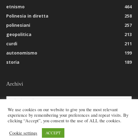
etnismo
464
Polinesia in diretta
258
polinesiani
257
geopolitica
213
curdi
211
autonomismo
199
storia
189
Archivi
Archivi
We use cookies on our website to give you the most relevant
experience by remembering your preferences and repeat visits. By
clicking “Accept”, you consent to the use of ALL the cookies.
© 2026 All rights reserved - Etnie -
Cookie settings
ACCEPT