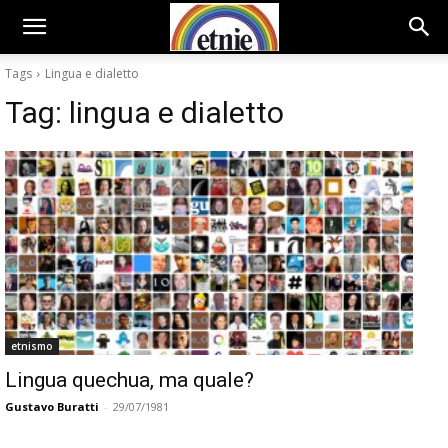
Tags
Lingua e dialetto
Tag:
lingua e dialetto
etnismo
Lingua quechua, ma quale?
Gustavo Buratti
-
29/07/1981