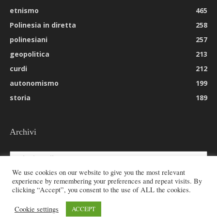
etnismo
465
Polinesia in diretta
258
polinesiani
257
geopolitica
213
curdi
212
autonomismo
199
storia
189
Archivi
Archivi
We use cookies on our website to give you the most relevant
experience by remembering your preferences and repeat visits. By
clicking “Accept”, you consent to the use of ALL the cookies.
© 2026 All rights reserved - Etnie -
Cookie settings
ACCEPT