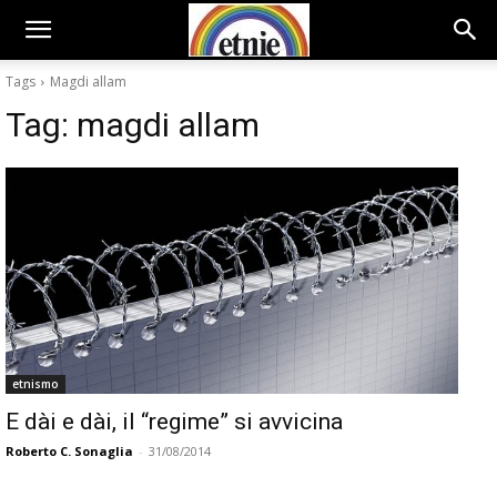
Tags
Magdi allam
Tag:
magdi allam
etnismo
E dài e dài, il “regime” si avvicina
Roberto C. Sonaglia
-
31/08/2014