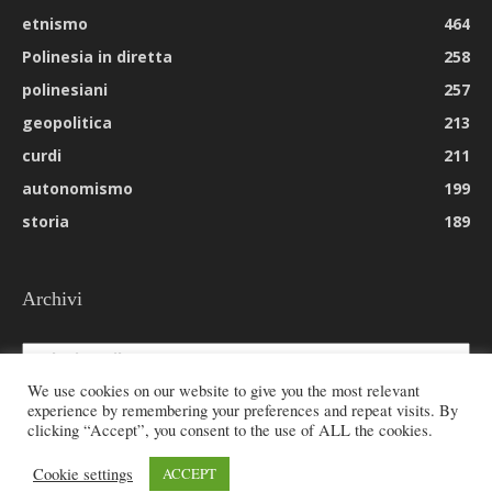
etnismo
464
Polinesia in diretta
258
polinesiani
257
geopolitica
213
curdi
211
autonomismo
199
storia
189
Archivi
Archivi
We use cookies on our website to give you the most relevant
experience by remembering your preferences and repeat visits. By
clicking “Accept”, you consent to the use of ALL the cookies.
© 2026 All rights reserved - Etnie -
Cookie settings
ACCEPT