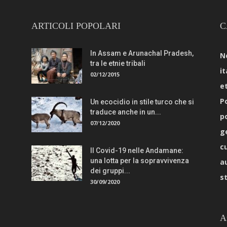
ARTICOLI POPOLARI
C
In Assam e Arunachal Pradesh,
N
tra le etnie tribali
it
02/12/2015
e
Po
Un ecocidio in stile turco che si
traduce anche in un...
p
07/12/2020
g
c
Il Covid-19 nelle Andamane:
una lotta per la sopravvivenza
a
dei gruppi...
s
30/09/2020
A