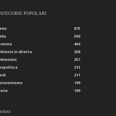
ATEGORIE POPOLARI
ews
875
alia
500
tnismo
464
linesia in diretta
258
olinesiani
257
eopolitica
213
urdi
211
utonomismo
199
toria
189
rchivi