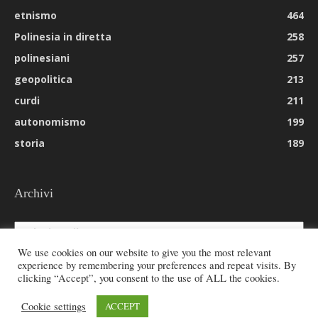
etnismo
464
Polinesia in diretta
258
polinesiani
257
geopolitica
213
curdi
211
autonomismo
199
storia
189
Archivi
Archivi
We use cookies on our website to give you the most relevant
experience by remembering your preferences and repeat visits. By
clicking “Accept”, you consent to the use of ALL the cookies.
© 2026 All rights reserved - Etnie -
Cookie settings
ACCEPT