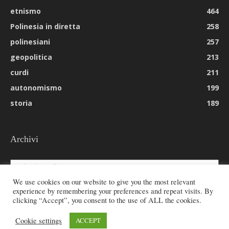
etnismo
464
Polinesia in diretta
258
polinesiani
257
geopolitica
213
curdi
211
autonomismo
199
storia
189
Archivi
Archivi
We use cookies on our website to give you the most relevant
experience by remembering your preferences and repeat visits. By
clicking “Accept”, you consent to the use of ALL the cookies.
© 2026 All rights reserved - Etnie -
Cookie settings
ACCEPT