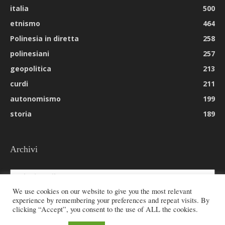
italia
500
etnismo
464
Polinesia in diretta
258
polinesiani
257
geopolitica
213
curdi
211
autonomismo
199
storia
189
Archivi
Archivi
We use cookies on our website to give you the most relevant
experience by remembering your preferences and repeat visits. By
clicking “Accept”, you consent to the use of ALL the cookies.