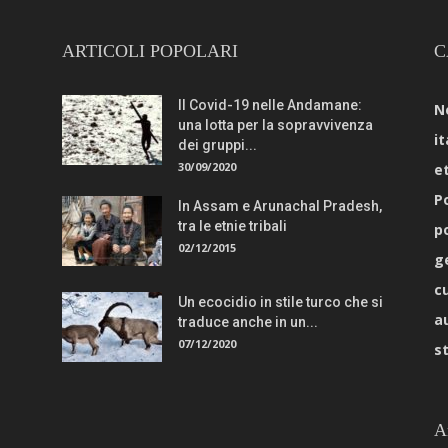
ARTICOLI POPOLARI
C
Il Covid-19 nelle Andamane:
N
una lotta per la sopravvivenza
it
dei gruppi...
30/09/2020
e
Po
In Assam e Arunachal Pradesh,
tra le etnie tribali
p
02/12/2015
g
c
Un ecocidio in stile turco che si
a
traduce anche in un...
07/12/2020
s
A