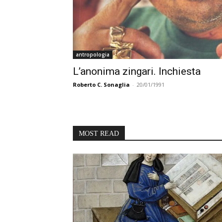
antropologia
L’anonima zingari. Inchiesta
Roberto C. Sonaglia
-
20/01/1991
MOST READ