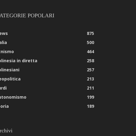
ATEGORIE POPOLARI
ews
875
alia
500
tnismo
464
linesia in diretta
258
olinesiani
257
eopolitica
213
urdi
211
utonomismo
199
toria
189
rchivi