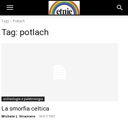
Tags
Potlach
Tag:
potlach
archeologia e paletnologia
La smorfia celtica
Michele L. Straniero
-
08/07/1982