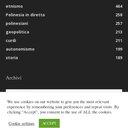
etnismo
464
Polinesia in diretta
258
polinesiani
257
geopolitica
213
curdi
211
autonomismo
199
storia
189
Archivi
Archivi
We use cookies on our website to give you the most relevant
experience by remembering your preferences and repeat visits. By
clicking “Accept”, you consent to the use of ALL the cookies.
© 2026 All rights reserved - Etnie -
Cookie settings
ACCEPT