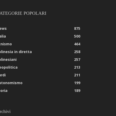
ATEGORIE POPOLARI
ews
875
alia
500
tnismo
464
linesia in diretta
258
olinesiani
257
eopolitica
213
urdi
211
utonomismo
199
toria
189
rchivi