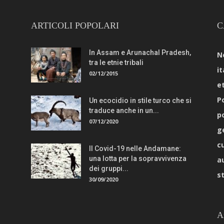
ARTICOLI POPOLARI
C
In Assam e Arunachal Pradesh,
N
tra le etnie tribali
it
02/12/2015
e
Po
Un ecocidio in stile turco che si
traduce anche in un...
p
07/12/2020
g
c
Il Covid-19 nelle Andamane:
una lotta per la sopravvivenza
a
dei gruppi...
s
30/09/2020
A