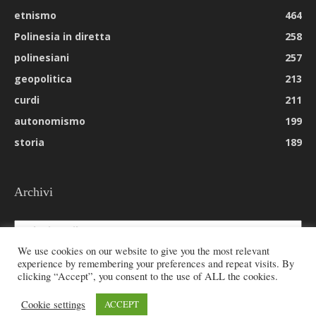
etnismo
464
Polinesia in diretta
258
polinesiani
257
geopolitica
213
curdi
211
autonomismo
199
storia
189
Archivi
Archivi
We use cookies on our website to give you the most relevant
experience by remembering your preferences and repeat visits. By
clicking “Accept”, you consent to the use of ALL the cookies.
© 2026 All rights reserved - Etnie -
Cookie settings
ACCEPT