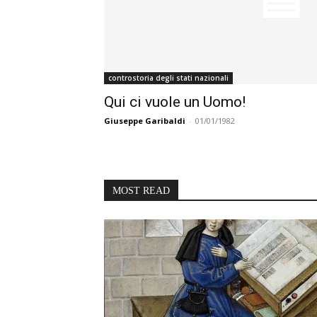
controstoria degli stati nazionali
Qui ci vuole un Uomo!
Giuseppe Garibaldi
-
01/01/1982
MOST READ