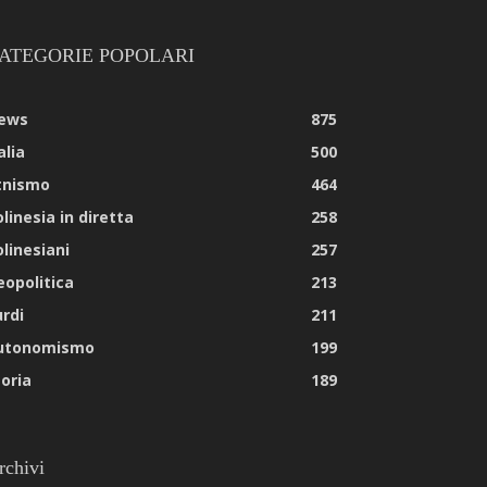
ATEGORIE POPOLARI
ews
875
alia
500
tnismo
464
linesia in diretta
258
olinesiani
257
eopolitica
213
urdi
211
utonomismo
199
toria
189
rchivi