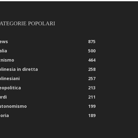
ATEGORIE POPOLARI
ews
875
alia
500
tnismo
464
linesia in diretta
258
olinesiani
257
eopolitica
213
urdi
211
utonomismo
199
toria
189