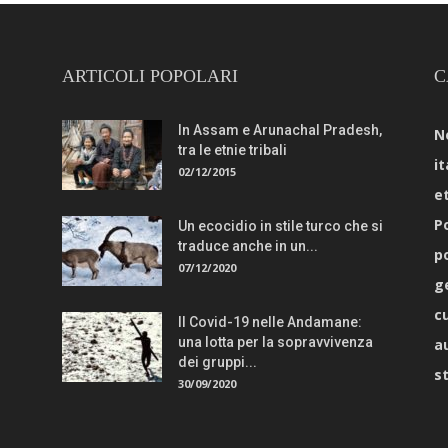
ARTICOLI POPOLARI
C
In Assam e Arunachal Pradesh,
N
tra le etnie tribali
it
02/12/2015
e
Po
Un ecocidio in stile turco che si
traduce anche in un...
p
07/12/2020
g
c
Il Covid-19 nelle Andamane:
una lotta per la sopravvivenza
a
dei gruppi...
s
30/09/2020