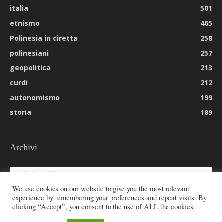
italia
501
etnismo
465
Polinesia in diretta
258
polinesiani
257
geopolitica
213
curdi
212
autonomismo
199
storia
189
Archivi
Archivi
We use cookies on our website to give you the most relevant
experience by remembering your preferences and repeat visits. By
clicking “Accept”, you consent to the use of ALL the cookies.