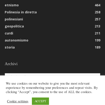
etnismo
464
Polinesia in diretta
258
polinesiani
257
geopolitica
213
curdi
211
autonomismo
199
storia
189
Archivi
Archivi
We use cookies on our website to give you the most relevant
experience by remembering your preferences and repeat visits. By
clicking “Accept”, you consent to the use of ALL the cookies.
© 2026 All rights reserved - Etnie -
Cookie settings
ACCEPT