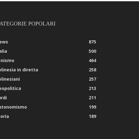
ATEGORIE POPOLARI
ews
875
alia
500
tnismo
464
linesia in diretta
258
olinesiani
257
eopolitica
213
urdi
211
utonomismo
199
toria
189