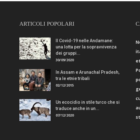
ARTICOLI POPOLARI
C
Il Covid-19 nelle Andamane:
N
una lotta per la sopravvivenza
it
dei gruppi...
30/09/2020
e
Po
In Assam e Arunachal Pradesh,
tra le etnie tribali
p
02/12/2015
g
c
Un ecocidio in stile turco che si
a
traduce anche in un...
07/12/2020
s