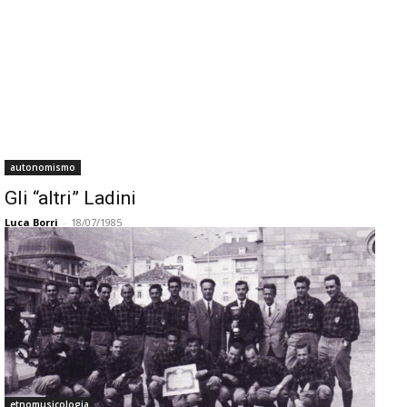
autonomismo
Gli “altri” Ladini
Luca Borri
-
18/07/1985
etnomusicologia